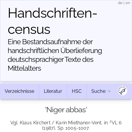
de
|
en
Handschriften­
census
Eine Bestandsaufnahme der
handschriftlichen Über­lieferung
deutschsprachiger Texte des
Mittelalters
Verzeichnisse
Literatur
HSC
Suche
'Niger abbas'
2
Vgl. Klaus Kirchert / Karin Miethaner-Vent, in:
VL 6
(1987), Sp. 1005-1007.