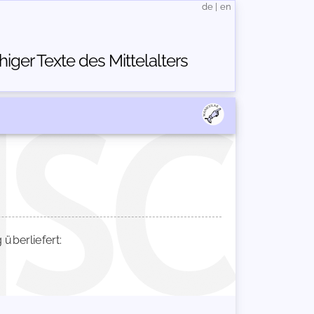
de
|
en
ger Texte des Mittelalters
berliefert: