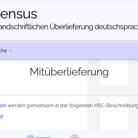
census
dschriftlichen Über­lieferung deutschsprachi
che
Mitüberlieferung
ten
werden gemeinsam in der folgenden HSC-Beschreibung ü
9)