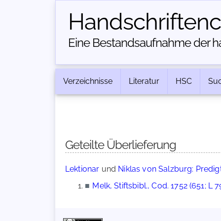
Handschriften­
Eine Bestandsaufnahme der han
Verzeichnisse
Literatur
HSC
Su
Geteilte Überlieferung
Lektionar
und
Niklas von Salzburg: Predig
■
Melk, Stiftsbibl., Cod. 1752 (651; L 7