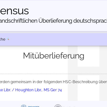
census
dschriftlichen Über­lieferung deutschsprachi
che
Mitüberlieferung
rden gemeinsam in der folgenden HSC-Beschreibung überli
 Libr. / Houghton Libr., MS Ger 74