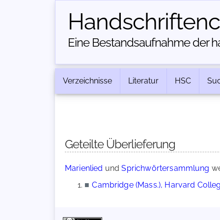
Handschriften­
Eine Bestandsaufnahme der han
Verzeichnisse
Literatur
HSC
Su
Geteilte Überlieferung
Marienlied
und
Sprichwörtersammlung
we
■
Cambridge (Mass.), Harvard College