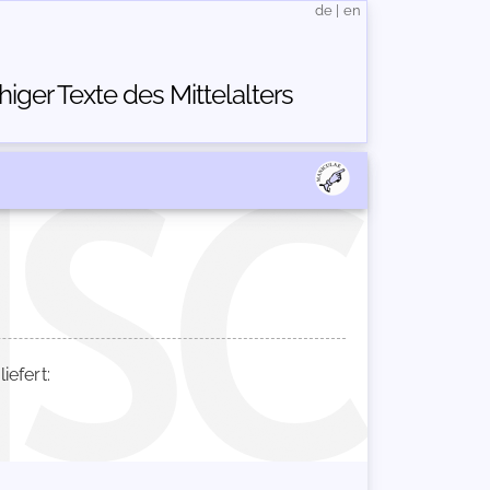
de
|
en
ger Texte des Mittelalters
efert: