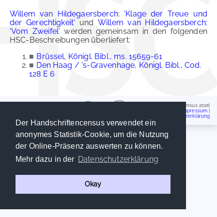
Willem van Hildegaersberch: 'Klage der Treue und
der Gerechtigkeit'
und
Willem van Hildegaersberch:
'Vom Zweifel'
werden gemeinsam in den folgenden
HSC-Beschreibungen überliefert:
■
Brüssel, Königl. Bibl., ms. 15659-61
■
Den Haag / 's-Gravenhage, Königl. Bibl., Cod.
128 E 6
Handschriftencensus 2026
Impressum
|
Datenschutzerklärung
Der Handschriftencensus verwendet ein
anonymes Statistik-Cookie, um die Nutzung
der Online-Präsenz auswerten zu können.
Datenschutzerklärung
Mehr dazu in der
Okay