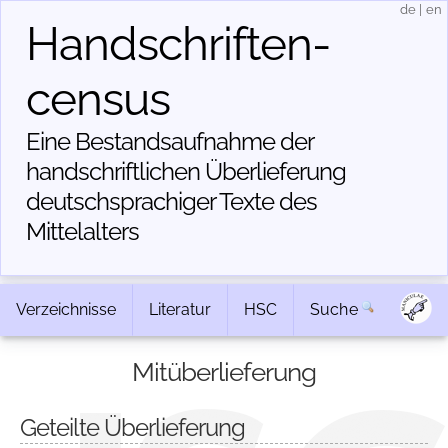
de
|
en
Handschriften­
census
Eine Bestandsaufnahme der
handschriftlichen Über­lieferung
deutschsprachiger Texte des
Mittelalters
Verzeichnisse
Literatur
HSC
Suche
Mitüberlieferung
Geteilte Überlieferung