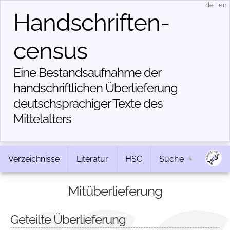
de
|
en
Handschriften­
census
Eine Bestandsaufnahme der
handschriftlichen Über­lieferung
deutschsprachiger Texte des
Mittelalters
Verzeichnisse
Literatur
HSC
Suche
Mitüberlieferung
Geteilte Überlieferung