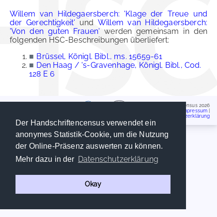
Willem van Hildegaersberch: 'Klage der Treue und
der Gerechtigkeit'
und
Willem van Hildegaersberch:
'Von den guten Frauen'
werden gemeinsam in den
folgenden HSC-Beschreibungen überliefert:
■
Brüssel, Königl. Bibl., ms. 15659-61
■
Den Haag / 's-Gravenhage, Königl. Bibl., Cod.
128 E 6
Handschriftencensus 2026
Impressum
|
Datenschutzerklärung
Der Handschriftencensus verwendet ein
anonymes Statistik-Cookie, um die Nutzung
der Online-Präsenz auswerten zu können.
Datenschutzerklärung
Mehr dazu in der
Okay