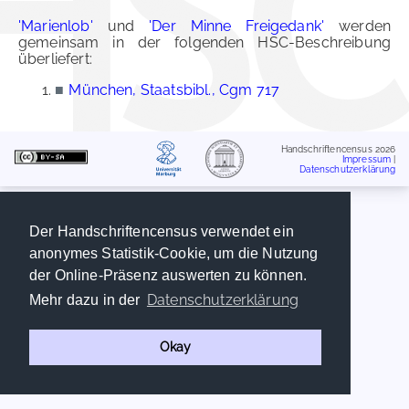
'Marienlob'
und
'Der Minne Freigedank'
werden
gemeinsam in der folgenden HSC-Beschreibung
überliefert:
■
München, Staatsbibl., Cgm 717
Handschriftencensus 2026
Impressum
|
Datenschutzerklärung
Der Handschriftencensus verwendet ein
anonymes Statistik-Cookie, um die Nutzung
der Online-Präsenz auswerten zu können.
Datenschutzerklärung
Mehr dazu in der
Okay