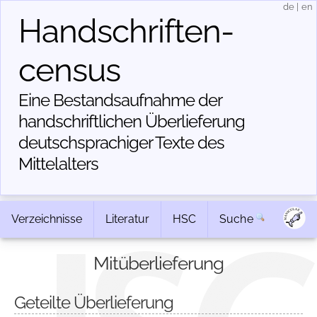
de
|
en
Handschriften­
census
Eine Bestandsaufnahme der
handschriftlichen Über­lieferung
deutschsprachiger Texte des
Mittelalters
Verzeichnisse
Literatur
HSC
Suche
Mitüberlieferung
Geteilte Überlieferung