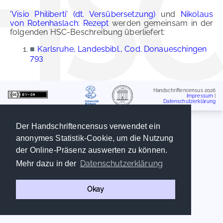
'Visio Philiberti' (dt. Versübersetzung)
und
Nikolaus
von Rotenhaslach: Rezept
werden gemeinsam in der
folgenden HSC-Beschreibung überliefert:
■
Karlsruhe, Landesbibl., Cod. Donaueschingen
793
Handschriftencensus 2026
Impressum
|
Datenschutzerklärung
Der Handschriftencensus verwendet ein
anonymes Statistik-Cookie, um die Nutzung
der Online-Präsenz auswerten zu können.
Datenschutzerklärung
Mehr dazu in der
Okay