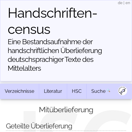
de
|
en
Handschriften­
census
Eine Bestandsaufnahme der
handschriftlichen Über­lieferung
deutschsprachiger Texte des
Mittelalters
Verzeichnisse
Literatur
HSC
Suche
Mitüberlieferung
Geteilte Überlieferung