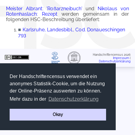
Meister Albrant: 'Roßarzneibuch'
und
Nikolaus von
Rotenhaslach: Rezept
werden gemeinsam in der
folgenden HSC-Beschreibung überliefert:
■
Karlsruhe, Landesbibl., Cod. Donaueschingen
793
Handschriftencensus 2026
Impressum
|
Datenschutzerklärung
Der Handschriftencensus verwendet ein
anonymes Statistik-Cookie, um die Nutzung
der Online-Präsenz auswerten zu können.
Datenschutzerklärung
Mehr dazu in der
Okay