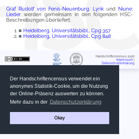
Graf Rudolf von Fenis-Neuenburg: Lyrik
und
Niune:
Lieder
werden gemeinsam in den folgenden HSC-
Beschreibungen überliefert:
■
Heidelberg, Universitätsbibl., Cpg 357
■
Heidelberg, Universitätsbibl., Cpg 848
Handschriftencensus 2026
Impressum
|
Datenschutzerklärung
Der Handschriftencensus verwendet ein
anonymes Statistik-Cookie, um die Nutzung
der Online-Präsenz auswerten zu können.
Datenschutzerklärung
Mehr dazu in der
Okay