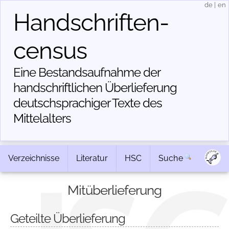
de
|
en
Handschriften­
census
Eine Bestandsaufnahme der
handschriftlichen Über­lieferung
deutschsprachiger Texte des
Mittelalters
Verzeichnisse
Literatur
HSC
Suche
Mitüberlieferung
Geteilte Überlieferung