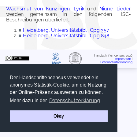
Wachsmut von Künzingen: Lyrik
und
Niune: Lieder
werden gemeinsam in den folgenden HSC-
Beschreibungen überliefert:
■
Heidelberg, Universitätsbibl., Cpg 357
■
Heidelberg, Universitätsbibl., Cpg 848
Handschriftencensus 2026
Impressum
|
Datenschutzerklärung
Der Handschriftencensus verwendet ein
anonymes Statistik-Cookie, um die Nutzung
der Online-Präsenz auswerten zu können.
Datenschutzerklärung
Mehr dazu in der
Okay