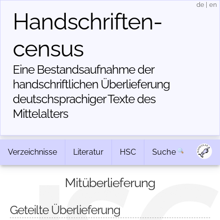
de
|
en
Handschriften­
census
Eine Bestandsaufnahme der
handschriftlichen Über­lieferung
deutschsprachiger Texte des
Mittelalters
Verzeichnisse
Literatur
HSC
Suche
Mitüberlieferung
Geteilte Überlieferung