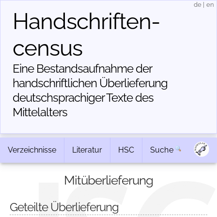
de
|
en
Handschriften­
census
Eine Bestandsaufnahme der
handschriftlichen Über­lieferung
deutschsprachiger Texte des
Mittelalters
Verzeichnisse
Literatur
HSC
Suche
Mitüberlieferung
Geteilte Überlieferung