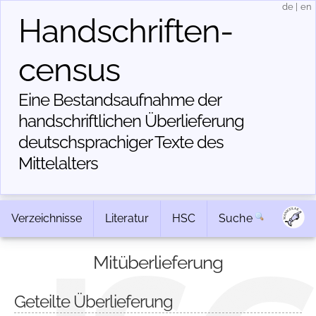
de
|
en
Handschriften­
census
Eine Bestandsaufnahme der
handschriftlichen Über­lieferung
deutschsprachiger Texte des
Mittelalters
Verzeichnisse
Literatur
HSC
Suche
Mitüberlieferung
Geteilte Überlieferung