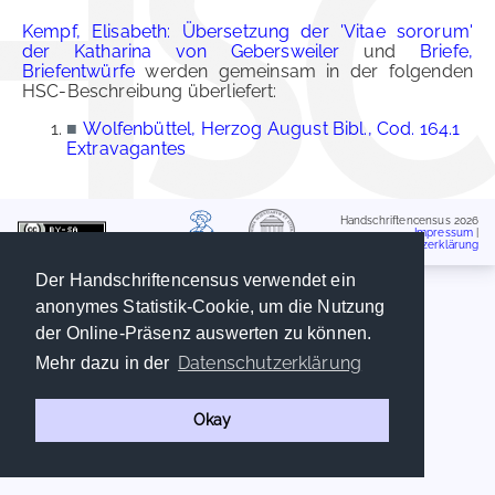
Kempf, Elisabeth: Übersetzung der 'Vitae sororum'
der Katharina von Gebersweiler
und
Briefe,
Briefentwürfe
werden gemeinsam in der folgenden
HSC-Beschreibung überliefert:
■
Wolfenbüttel, Herzog August Bibl., Cod. 164.1
Extravagantes
Handschriftencensus 2026
Impressum
|
Datenschutzerklärung
Der Handschriftencensus verwendet ein
anonymes Statistik-Cookie, um die Nutzung
der Online-Präsenz auswerten zu können.
Datenschutzerklärung
Mehr dazu in der
Okay