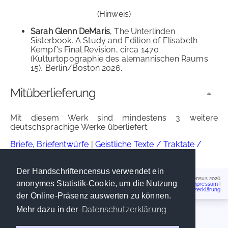
(Hinweis)
Sarah Glenn DeMaris
, The Unterlinden
Sisterbook. A Study and Edition of Elisabeth
Kempf's Final Revision, circa 1470
(Kulturtopographie des alemannischen Raums
15), Berlin/Boston 2026.
Mitüberlieferung
Mit diesem Werk sind mindestens 3 weitere
deutschsprachige Werke überliefert.
Briefe, Briefentwürfe
|
Geistliche Texte / Traktate /
Betrachtungen
|
Marienmirakel
Der Handschriftencensus verwendet ein
Handschriftencensus 2026
anonymes Statistik-Cookie, um die Nutzung
Impressum
|
Datenschutzerklärung
der Online-Präsenz auswerten zu können.
Datenschutzerklärung
Mehr dazu in der