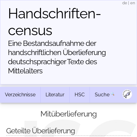
de
|
en
Handschriften­
census
Eine Bestandsaufnahme der
handschriftlichen Über­lieferung
deutschsprachiger Texte des
Mittelalters
Verzeichnisse
Literatur
HSC
Suche
Mitüberlieferung
Geteilte Überlieferung