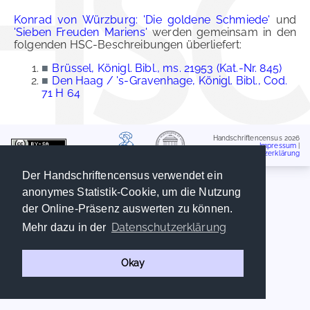
Konrad von Würzburg: 'Die goldene Schmiede'
und
'Sieben Freuden Mariens'
werden gemeinsam in den
folgenden HSC-Beschreibungen überliefert:
■
Brüssel, Königl. Bibl., ms. 21953 (Kat.-Nr. 845)
■
Den Haag / 's-Gravenhage, Königl. Bibl., Cod.
71 H 64
Handschriftencensus 2026
Impressum
|
Datenschutzerklärung
Der Handschriftencensus verwendet ein
anonymes Statistik-Cookie, um die Nutzung
der Online-Präsenz auswerten zu können.
Datenschutzerklärung
Mehr dazu in der
Okay