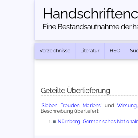
Handschriften­
Eine Bestandsaufnahme der han
Verzeichnisse
Literatur
HSC
Su
Geteilte Überlieferung
'Sieben Freuden Mariens'
und
Wirsung,
Beschreibung überliefert:
■
Nürnberg, Germanisches Nationalm