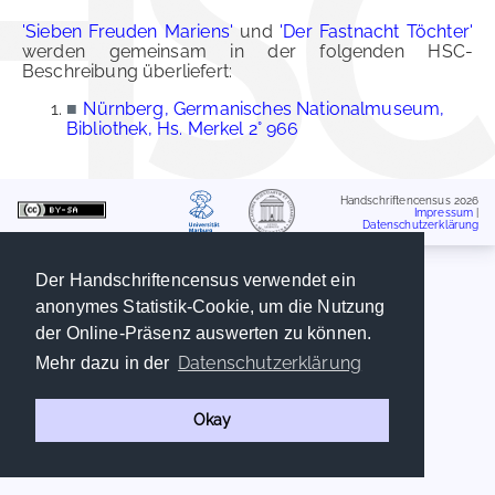
'Sieben Freuden Mariens'
und
'Der Fastnacht Töchter'
werden gemeinsam in der folgenden HSC-
Beschreibung überliefert:
■
Nürnberg, Germanisches Nationalmuseum,
Bibliothek, Hs. Merkel 2° 966
Handschriftencensus 2026
Impressum
|
Datenschutzerklärung
Der Handschriftencensus verwendet ein
anonymes Statistik-Cookie, um die Nutzung
der Online-Präsenz auswerten zu können.
Datenschutzerklärung
Mehr dazu in der
Okay