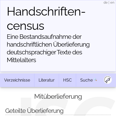
de
|
en
Handschriften­
census
Eine Bestandsaufnahme der
handschriftlichen Über­lieferung
deutschsprachiger Texte des
Mittelalters
Verzeichnisse
Literatur
HSC
Suche
Mitüberlieferung
Geteilte Überlieferung