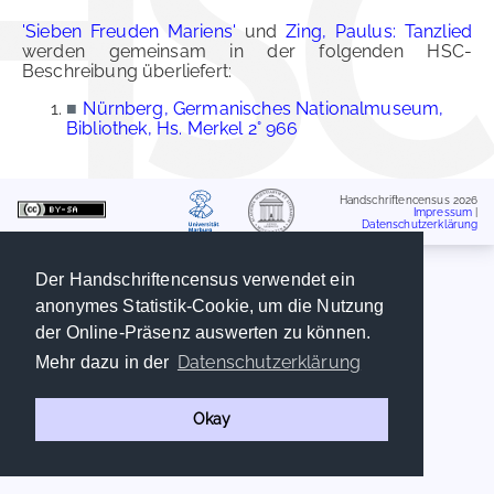
'Sieben Freuden Mariens'
und
Zing, Paulus: Tanzlied
werden gemeinsam in der folgenden HSC-
Beschreibung überliefert:
■
Nürnberg, Germanisches Nationalmuseum,
Bibliothek, Hs. Merkel 2° 966
Handschriftencensus 2026
Impressum
|
Datenschutzerklärung
Der Handschriftencensus verwendet ein
anonymes Statistik-Cookie, um die Nutzung
der Online-Präsenz auswerten zu können.
Datenschutzerklärung
Mehr dazu in der
Okay