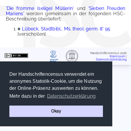
'Die fromme (selige) Müllerin'
und
'Sieben Freuden
Mariens'
werden gemeinsam in der folgenden HSC-
Beschreibung überliefert:
■
Lübeck, Stadtbibl., Ms. theol. germ. 8° 95
[verschollen]
Handschriftencensus 2026
Impressum
|
Datenschutzerklärung
Der Handschriftencensus verwendet ein
anonymes Statistik-Cookie, um die Nutzung
der Online-Präsenz auswerten zu können.
Datenschutzerklärung
Mehr dazu in der
Okay