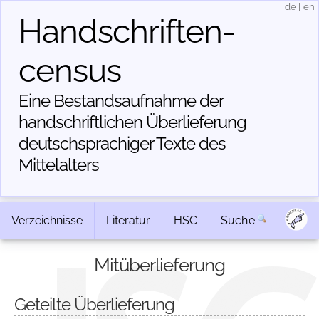
de
|
en
Handschriften­
census
Eine Bestandsaufnahme der
handschriftlichen Über­lieferung
deutschsprachiger Texte des
Mittelalters
Verzeichnisse
Literatur
HSC
Suche
Mitüberlieferung
Geteilte Überlieferung