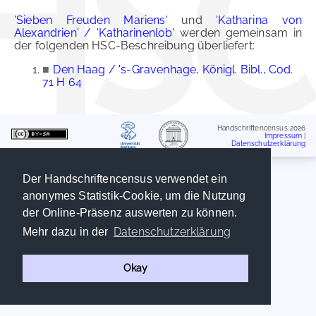
'Sieben Freuden Mariens'
und
'Katharina von
Alexandrien' / 'Katharinenlob'
werden gemeinsam in
der folgenden HSC-Beschreibung überliefert:
■
Den Haag / 's-Gravenhage, Königl. Bibl., Cod.
71 H 64
Handschriftencensus 2026
Impressum
|
Datenschutzerklärung
Der Handschriftencensus verwendet ein
anonymes Statistik-Cookie, um die Nutzung
der Online-Präsenz auswerten zu können.
Datenschutzerklärung
Mehr dazu in der
Okay