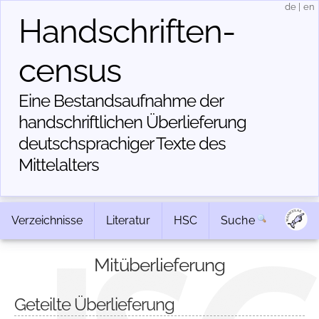
de
|
en
Handschriften­
census
Eine Bestandsaufnahme der
handschriftlichen Über­lieferung
deutschsprachiger Texte des
Mittelalters
Verzeichnisse
Literatur
HSC
Suche
Mitüberlieferung
Geteilte Überlieferung