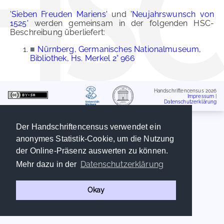
'Sieben Freuden Mariens'
und
'Neujahrswunsch von
1525'
werden gemeinsam in der folgenden HSC-
Beschreibung überliefert:
■
Nürnberg, Germanisches Nationalmuseum,
Bibliothek, Hs. Merkel 2° 966
Handschriftencensus 2026
Impressum
|
Datenschutzerklärung
Der Handschriftencensus verwendet ein
anonymes Statistik-Cookie, um die Nutzung
der Online-Präsenz auswerten zu können.
Datenschutzerklärung
Mehr dazu in der
Okay