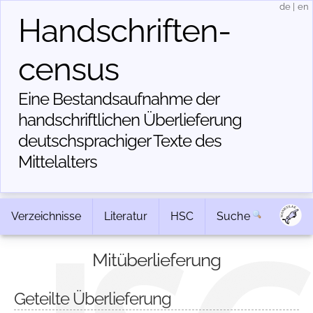
de
|
en
Handschriften­
census
Eine Bestandsaufnahme der
handschriftlichen Über­lieferung
deutschsprachiger Texte des
Mittelalters
Verzeichnisse
Literatur
HSC
Suche
Mitüberlieferung
Geteilte Überlieferung