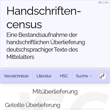
de
|
en
Handschriften­
census
Eine Bestandsaufnahme der
handschriftlichen Über­lieferung
deutschsprachiger Texte des
Mittelalters
Verzeichnisse
Literatur
HSC
Suche
Mitüberlieferung
Geteilte Überlieferung