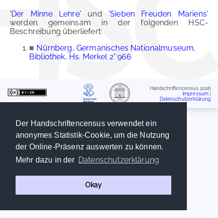
'Der Minne Lehre'
und
'Sieben Freuden Mariens'
werden gemeinsam in der folgenden HSC-
Beschreibung überliefert:
■
Nürnberg, Germanisches Nationalmuseum,
Bibliothek, Hs. Merkel 2° 966
Handschriftencensus 2026
Impressum
|
Datenschutzerklärung
Der Handschriftencensus verwendet ein
anonymes Statistik-Cookie, um die Nutzung
der Online-Präsenz auswerten zu können.
Datenschutzerklärung
Mehr dazu in der
Okay