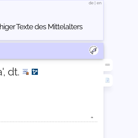
de
|
en
ger Texte des Mittelalters
, dt.