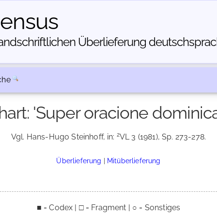
census
dschriftlichen Über­lieferung deutschsprachi
che
hart: 'Super oracione dominica'
2
Vgl. Hans-Hugo Steinhoff, in:
VL 3 (1981), Sp. 273-278.
Überlieferung
|
Mitüberlieferung
■ = Codex | □ = Fragment | ○ = Sonstiges