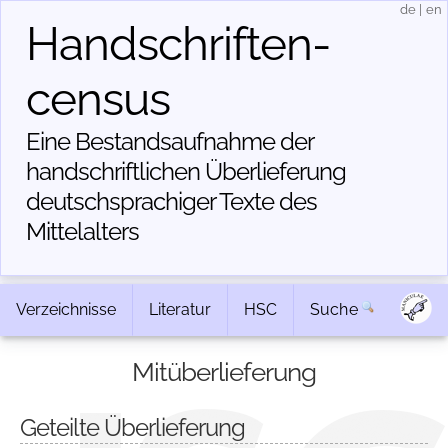
de
|
en
Handschriften­
census
Eine Bestandsaufnahme der
handschriftlichen Über­lieferung
deutschsprachiger Texte des
Mittelalters
Verzeichnisse
Literatur
HSC
Suche
Mitüberlieferung
Geteilte Überlieferung