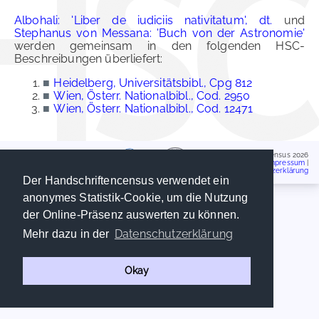
Albohali: 'Liber de iudiciis nativitatum', dt.
und
Stephanus von Messana: 'Buch von der Astronomie'
werden gemeinsam in den folgenden HSC-
Beschreibungen überliefert:
■
Heidelberg, Universitätsbibl., Cpg 812
■
Wien, Österr. Nationalbibl., Cod. 2950
■
Wien, Österr. Nationalbibl., Cod. 12471
Handschriftencensus 2026
Impressum
|
Datenschutzerklärung
Der Handschriftencensus verwendet ein
anonymes Statistik-Cookie, um die Nutzung
der Online-Präsenz auswerten zu können.
Datenschutzerklärung
Mehr dazu in der
Okay