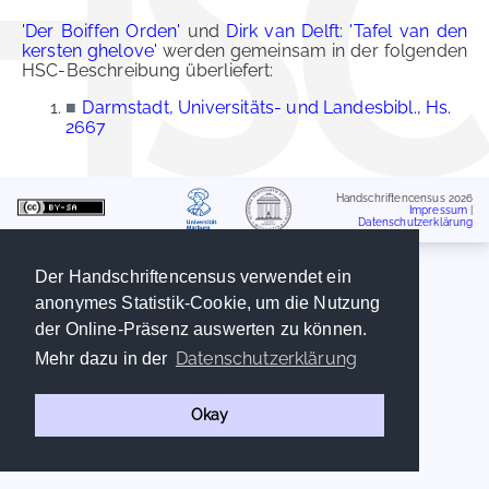
'Der Boiffen Orden'
und
Dirk van Delft: 'Tafel van den
kersten ghelove'
werden gemeinsam in der folgenden
HSC-Beschreibung überliefert:
■
Darmstadt, Universitäts- und Landesbibl., Hs.
2667
Handschriftencensus 2026
Impressum
|
Datenschutzerklärung
Der Handschriftencensus verwendet ein
anonymes Statistik-Cookie, um die Nutzung
der Online-Präsenz auswerten zu können.
Datenschutzerklärung
Mehr dazu in der
Okay