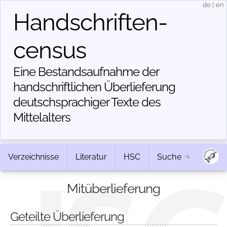
de
|
en
Handschriften­
census
Eine Bestandsaufnahme der
handschriftlichen Über­lieferung
deutschsprachiger Texte des
Mittelalters
Verzeichnisse
Literatur
HSC
Suche
Mitüberlieferung
Geteilte Überlieferung