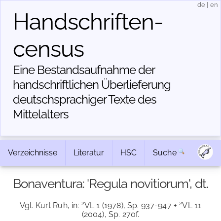
de
|
en
Handschriften­
census
Eine Bestandsaufnahme der
handschriftlichen Über­lieferung
deutschsprachiger Texte des
Mittelalters
Verzeichnisse
Literatur
HSC
Suche
Bonaventura: 'Regula novitiorum', dt.
2
2
Vgl. Kurt Ruh, in:
VL 1 (1978), Sp. 937-947 +
VL 11
(2004), Sp. 270f.