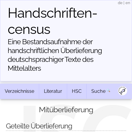
de
|
en
Handschriften­
census
Eine Bestandsaufnahme der
handschriftlichen Über­lieferung
deutschsprachiger Texte des
Mittelalters
Verzeichnisse
Literatur
HSC
Suche
Mitüberlieferung
Geteilte Überlieferung