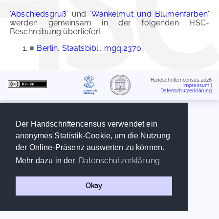
'Abschiedsgruß'
und
'Wankelmut und Blumenfarben'
werden gemeinsam in der folgenden HSC-
Beschreibung überliefert:
■
Berlin, Staatsbibl., mgq 2370
Handschriftencensus 2026
Impressum
|
Datenschutzerklärung
Der Handschriftencensus verwendet ein
anonymes Statistik-Cookie, um die Nutzung
der Online-Präsenz auswerten zu können.
Datenschutzerklärung
Mehr dazu in der
Okay