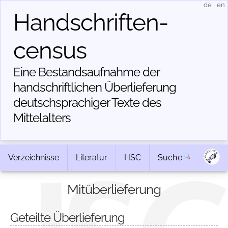
de
|
en
Handschriften­
census
Eine Bestandsaufnahme der
handschriftlichen Über­lieferung
deutschsprachiger Texte des
Mittelalters
Verzeichnisse
Literatur
HSC
Suche
Mitüberlieferung
Geteilte Überlieferung