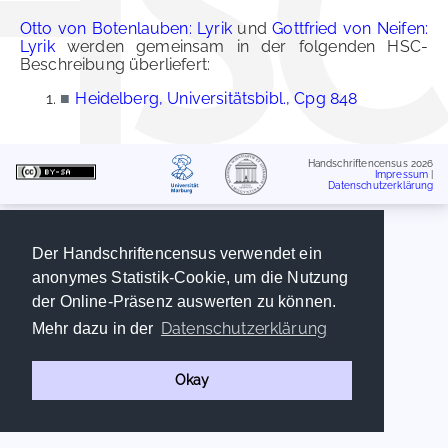
Otto von Botenlauben: Lyrik
und
Gottfried von Neifen:
Lyrik
werden gemeinsam in der folgenden HSC-
Beschreibung überliefert:
■
Heidelberg, Universitätsbibl., Cpg 848
Handschriftencensus 2026
Impressum
|
Datenschutzerklärung
Der Handschriftencensus verwendet ein
anonymes Statistik-Cookie, um die Nutzung
der Online-Präsenz auswerten zu können.
Datenschutzerklärung
Mehr dazu in der
Okay