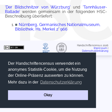
'Der Bildschnitzer von Würzburg'
und
'Tannhäuser-
Ballade'
werden gemeinsam in der folgenden HSC-
Beschreibung überliefert:
■
Nürnberg, Germanisches Nationalmuseum,
Bibliothek, Hs. Merkel 2° 966
Handschriftencensus 2026
Impressum
|
Datenschutzerklärung
Der Handschriftencensus verwendet ein
anonymes Statistik-Cookie, um die Nutzung
der Online-Präsenz auswerten zu können.
Datenschutzerklärung
Mehr dazu in der
Okay