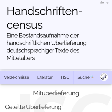
de
|
en
Handschriften­
census
Eine Bestandsaufnahme der
handschriftlichen Über­lieferung
deutschsprachiger Texte des
Mittelalters
Verzeichnisse
Literatur
HSC
Suche
Mitüberlieferung
Geteilte Überlieferung