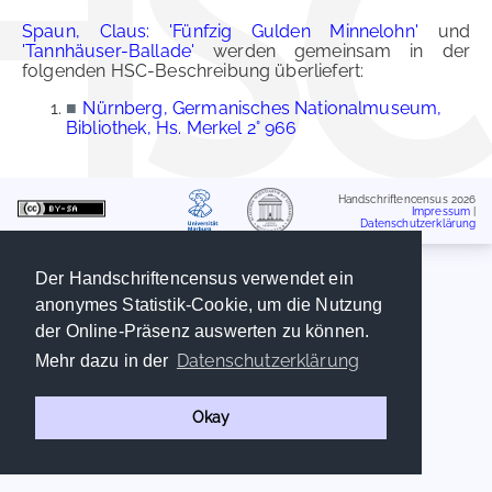
Spaun, Claus: 'Fünfzig Gulden Minnelohn'
und
'Tannhäuser-Ballade'
werden gemeinsam in der
folgenden HSC-Beschreibung überliefert:
■
Nürnberg, Germanisches Nationalmuseum,
Bibliothek, Hs. Merkel 2° 966
Handschriftencensus 2026
Impressum
|
Datenschutzerklärung
Der Handschriftencensus verwendet ein
anonymes Statistik-Cookie, um die Nutzung
der Online-Präsenz auswerten zu können.
Datenschutzerklärung
Mehr dazu in der
Okay