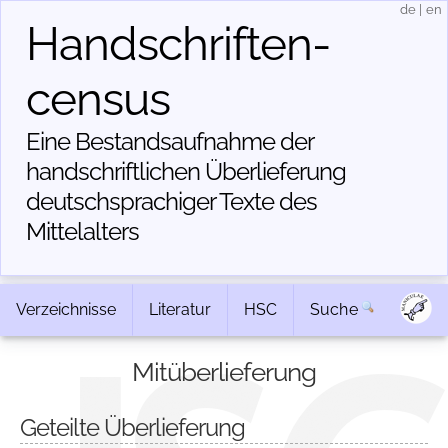
de
|
en
Handschriften­
census
Eine Bestandsaufnahme der
handschriftlichen Über­lieferung
deutschsprachiger Texte des
Mittelalters
Verzeichnisse
Literatur
HSC
Suche
Mitüberlieferung
Geteilte Überlieferung