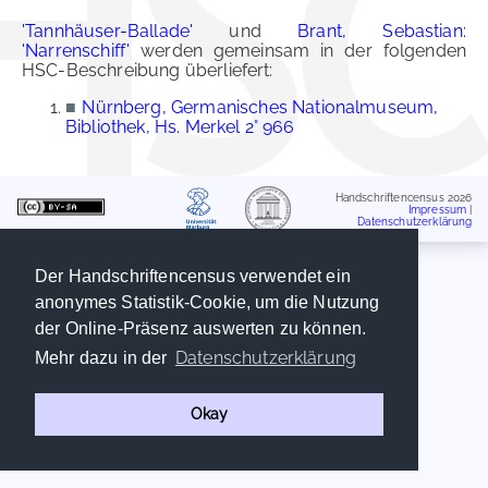
'Tannhäuser-Ballade'
und
Brant, Sebastian:
'Narrenschiff'
werden gemeinsam in der folgenden
HSC-Beschreibung überliefert:
■
Nürnberg, Germanisches Nationalmuseum,
Bibliothek, Hs. Merkel 2° 966
Handschriftencensus 2026
Impressum
|
Datenschutzerklärung
Der Handschriftencensus verwendet ein
anonymes Statistik-Cookie, um die Nutzung
der Online-Präsenz auswerten zu können.
Datenschutzerklärung
Mehr dazu in der
Okay