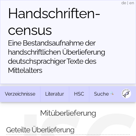
de
|
en
Handschriften­
census
Eine Bestandsaufnahme der
handschriftlichen Über­lieferung
deutschsprachiger Texte des
Mittelalters
Verzeichnisse
Literatur
HSC
Suche
Mitüberlieferung
Geteilte Überlieferung