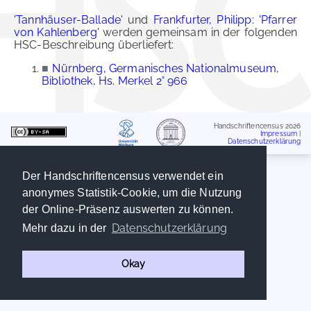
'Tannhäuser-Ballade'
und
Frankfurter, Philipp: 'Pfarrer
von Kahlenberg'
werden gemeinsam in der folgenden
HSC-Beschreibung überliefert:
■
Nürnberg, Germanisches Nationalmuseum,
Bibliothek, Hs. Merkel 2° 966
Handschriftencensus 2026
Impressum
|
Datenschutzerklärung
Der Handschriftencensus verwendet ein
anonymes Statistik-Cookie, um die Nutzung
der Online-Präsenz auswerten zu können.
Datenschutzerklärung
Mehr dazu in der
Okay