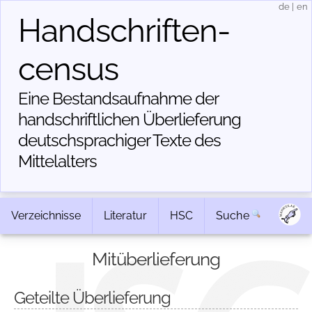
de
|
en
Handschriften­
census
Eine Bestandsaufnahme der
handschriftlichen Über­lieferung
deutschsprachiger Texte des
Mittelalters
Verzeichnisse
Literatur
HSC
Suche
Mitüberlieferung
Geteilte Überlieferung