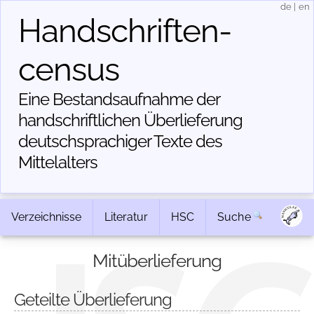
de
|
en
Handschriften­
census
Eine Bestandsaufnahme der
handschriftlichen Über­lieferung
deutschsprachiger Texte des
Mittelalters
Verzeichnisse
Literatur
HSC
Suche
Mitüberlieferung
Geteilte Überlieferung