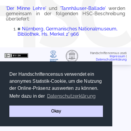
'Der Minne Lehre'
und
'Tannhäuser-Ballade'
werden
gemeinsam in der folgenden HSC-Beschreibung
überliefert:
■
Nürnberg, Germanisches Nationalmuseum,
Bibliothek, Hs. Merkel 2° 966
Handschriftencensus 2026
Impressum
|
Datenschutzerklärung
Der Handschriftencensus verwendet ein
anonymes Statistik-Cookie, um die Nutzung
der Online-Präsenz auswerten zu können.
Datenschutzerklärung
Mehr dazu in der
Okay