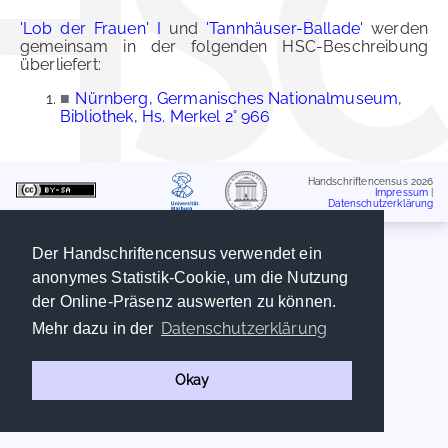
'Lob der Frauen' I
und
'Tannhäuser-Ballade'
werden
gemeinsam in der folgenden HSC-Beschreibung
überliefert:
■
Nürnberg, Germanisches Nationalmuseum,
Bibliothek, Hs. Merkel 2° 966
Handschriftencensus 2026
Impressum
|
Datenschutzerklärung
Der Handschriftencensus verwendet ein
anonymes Statistik-Cookie, um die Nutzung
der Online-Präsenz auswerten zu können.
Datenschutzerklärung
Mehr dazu in der
Okay