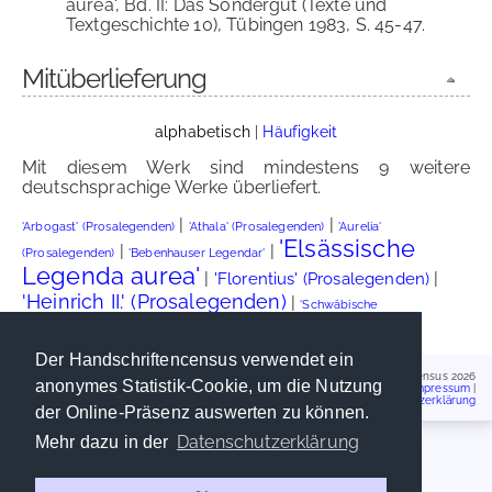
aurea', Bd. II: Das Sondergut (Texte und
Textgeschichte 10), Tübingen 1983, S. 45-47.
Mitüberlieferung
alphabetisch
|
Häufigkeit
Mit diesem Werk sind mindestens 9 weitere
deutschsprachige Werke überliefert.
|
|
'Arbogast' (Prosalegenden)
'Athala' (Prosalegenden)
'Aurelia'
'Elsässische
|
|
(Prosalegenden)
'Bebenhauser Legendar'
Legenda aurea'
|
|
'Florentius' (Prosalegenden)
'Heinrich II.' (Prosalegenden)
|
'Schwäbische
|
Heiligenpredigten'
'Südmittelniederländische Legenda aurea'
Der Handschriftencensus verwendet ein
Handschriftencensus 2026
anonymes Statistik-Cookie, um die Nutzung
Impressum
|
Datenschutzerklärung
der Online-Präsenz auswerten zu können.
Datenschutzerklärung
Mehr dazu in der