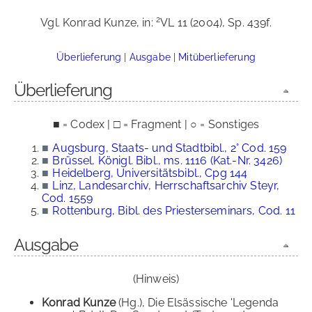
2
Vgl. Konrad Kunze, in:
VL 11 (2004), Sp. 439f.
Überlieferung
|
Ausgabe
|
Mitüberlieferung
Überlieferung
■ = Codex | □ = Fragment | ○ = Sonstiges
■
Augsburg, Staats- und Stadtbibl., 2° Cod. 159
■
Brüssel, Königl. Bibl., ms. 1116 (Kat.-Nr. 3426)
■
Heidelberg, Universitätsbibl., Cpg 144
■
Linz, Landesarchiv, Herrschaftsarchiv Steyr,
Cod. 1559
■
Rottenburg, Bibl. des Priesterseminars, Cod. 11
Ausgabe
(Hinweis)
Konrad Kunze
(Hg.), Die Elsässische 'Legenda