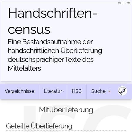
de
|
en
Handschriften­
census
Eine Bestandsaufnahme der
handschriftlichen Über­lieferung
deutschsprachiger Texte des
Mittelalters
Verzeichnisse
Literatur
HSC
Suche
Mitüberlieferung
Geteilte Überlieferung