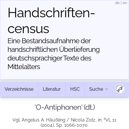
de
|
en
Handschriften­
census
Eine Bestandsaufnahme der
handschriftlichen Über­lieferung
deutschsprachiger Texte des
Mittelalters
Verzeichnisse
Literatur
HSC
Suche
'O-Antiphonen' (dt.)
2
Vgl. Angelus A. Häußling / Nicola Zotz, in:
VL 11
(2004), Sp. 1066-1070.