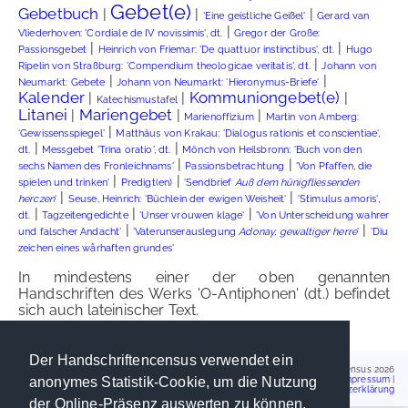
Gebet(e)
Gebetbuch
|
|
|
'Eine geistliche Geißel'
Gerard van
|
Vliederhoven: 'Cordiale de IV novissimis', dt.
Gregor der Große:
|
|
Passionsgebet
Heinrich von Friemar: 'De quattuor instinctibus', dt.
Hugo
|
Ripelin von Straßburg: 'Compendium theologicae veritatis', dt.
Johann von
|
|
Neumarkt: Gebete
Johann von Neumarkt: 'Hieronymus-Briefe'
Kalender
Kommuniongebet(e)
|
|
|
Katechismustafel
Litanei
Mariengebet
|
|
|
Marienoffizium
Martin von Amberg:
|
'Gewissensspiegel'
Matthäus von Krakau: 'Dialogus rationis et conscientiae',
|
|
dt.
Messgebet 'Trina oratio', dt.
Mönch von Heilsbronn: 'Buch von den
|
|
sechs Namen des Fronleichnams'
Passionsbetrachtung
'Von Pfaffen, die
|
|
spielen und trinken'
Predigt(en)
'Sendbrief
Auß dem hünigfliessenden
|
|
herczen
'
Seuse, Heinrich: 'Büchlein der ewigen Weisheit'
'Stimulus amoris',
|
|
|
dt.
Tagzeitengedichte
'Unser vrouwen klage'
'Von Unterscheidung wahrer
|
|
und falscher Andacht'
'Vaterunserauslegung
Adonay, gewaltiger herre
'
'Diu
zeichen eines wârhaften grundes'
In mindestens einer der oben genannten
Handschriften des Werks 'O-Antiphonen' (dt.) befindet
sich auch lateinischer Text.
Der Handschriftencensus verwendet ein
Handschriftencensus 2026
Impressum
|
anonymes Statistik-Cookie, um die Nutzung
Datenschutzerklärung
der Online-Präsenz auswerten zu können.