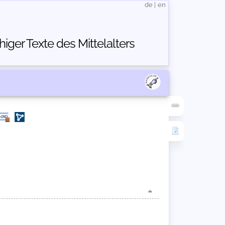
de
|
en
ger Texte des Mittelalters