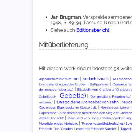
Jan Brugman
, Verspreide sermoenen.
1948, S. 89-94 (Fassung B nach Berlin
Siehe auch
Editionsbericht
Mitüberlieferung
Mit diesem Werk sind mindestens 58 weite
|
|
Andachtsbuch
'Alphabetum divinum' (dt.)
'Ars moriendi'
|
|
Evangelia' Gregors des Großen
Bußpsalmen
Caesarius vo
|
der genaden uberlast')
Elisabeth von Kirchberg: 'Kirchber
Gebet(e)
|
|
Gebetbuch
'Der geistliche Freudenmai'
|
'Das goldene Krongebet von zehn Freude
miltekeit'
|
'Gegen den Eigenbesitz im Kloster', dt.
Heinrich von Löwen: 
Capestrano: Rundschreiben betreffend den Sieg der Christen
|
wahrer Andacht'
Marquard von Lindau: 'Dekalogerklärung'
|
Moralisierendes Alphabet
'Prager (ostmitteldeutsches) Spie
|
Friedrich: Das 'Gnaden-Leben des Friedrich Sunder'
Tagzeit