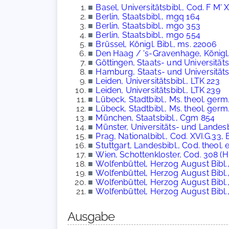
■
Basel, Universitätsbibl., Cod. F M' X
■
Berlin, Staatsbibl., mgq 164
■
Berlin, Staatsbibl., mgo 353
■
Berlin, Staatsbibl., mgo 554
■
Brüssel, Königl. Bibl., ms. 22006
■
Den Haag / 's-Gravenhage, Königl. 
■
Göttingen, Staats- und Universitätsb
■
Hamburg, Staats- und Universitäts
■
Leiden, Universitätsbibl., LTK 223
■
Leiden, Universitätsbibl., LTK 239
■
Lübeck, Stadtbibl., Ms. theol. germ.
■
Lübeck, Stadtbibl., Ms. theol. germ.
■
München, Staatsbibl., Cgm 854
■
Münster, Universitäts- und Landesbi
■
Prag, Nationalbibl., Cod. XVI.G.33, 
■
Stuttgart, Landesbibl., Cod. theol. et
■
Wien, Schottenkloster, Cod. 308 (H
■
Wolfenbüttel, Herzog August Bibl.,
■
Wolfenbüttel, Herzog August Bibl.
■
Wolfenbüttel, Herzog August Bibl.
■
Wolfenbüttel, Herzog August Bibl.
Ausgabe