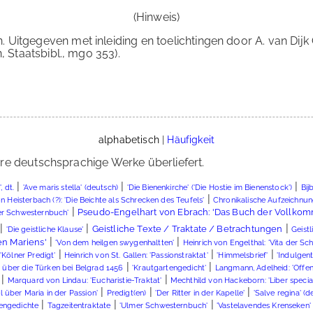
(Hinweis)
 Uitgegeven met inleiding en toelichtingen door A. van Dijk O
, Staatsbibl., mgo 353).
alphabetisch
|
Häufigkeit
re deutschsprachige Werke überliefert.
|
|
|
, dt.
'Ave maris stella' (deutsch)
'Die Bienenkirche' ('Die Hostie im Bienenstock')
Bij
|
n Heisterbach (?): 'Die Beichte als Schrecken des Teufels'
Chronikalische Aufzeichnu
|
Pseudo-Engelhart von Ebrach: 'Das Buch der Vollkom
ger Schwesternbuch'
|
|
|
Geistliche Texte / Traktate / Betrachtungen
'Die geistliche Klause'
Geistl
|
|
n Mariens'
'Von dem heilgen swygenhaltten'
Heinrich von Engelthal: 'Vita der S
|
|
|
'Kölner Predigt'
Heinrich von St. Gallen: 'Passionstraktat'
'Himmelsbrief'
'Indulgent
|
|
 über die Türken bei Belgrad 1456
'Krautgartengedicht'
Langmann, Adelheid: 'Offe
|
|
Marquard von Lindau: 'Eucharistie-Traktat'
Mechthild von Hackeborn: 'Liber specialis
|
|
|
l über Maria in der Passion'
Predigt(en)
'Der Ritter in der Kapelle'
'Salve regina' (d
|
|
|
engedichte
Tagzeitentraktate
'Ulmer Schwesternbuch'
'Vastelavendes Krenseken'