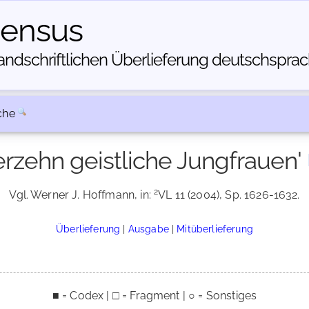
census
dschriftlichen Über­lieferung deutschsprachi
che
erzehn geistliche Jungfrauen'
2
Vgl. Werner J. Hoffmann, in:
VL 11 (2004), Sp. 1626-1632.
Überlieferung
|
Ausgabe
|
Mitüberlieferung
■ = Codex | □ = Fragment | ○ = Sonstiges