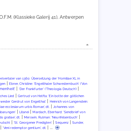
.F.M. (Klassieke Galerij 41), Antwerpen
belvertaler van 1360: Übersetzung der 'Homiliae XL in
|
ngen
Ebner, Christine: 'Engelthaler Schwesternbuch' ('Von
|
|
menheit'
'Der Frankfurter' ('Theologia Deutsch')
|
iches Lied
Gertrud von Helfta: 'Ein botte der götlichen
|
chwester Gerdrut von Engelthal'
Heinrich von Langenstein:
|
iae ecclesiarum urbis Romae', dt.
Johannes von
|
|
nbarungen'
Litanei
Mardach, Eberhard: 'Sendbrief von
|
|
 gratiae', dt.
Merswin, Rulman: 'Neunfelsenbuch'
|
|
|
eutsch)
'St. Georgener Predigten'
Sequenz
Sunder,
|
| ...
'Veni redemptor gentium', dt.