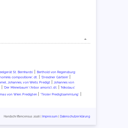
|
eelgerät St. Bernhards'
Berthold von Regensburg:
|
|
 hominis compositione', dt.
'Dresdner Gärtlein'
|
mel, Johannes, von Weits: Predigt
Johannes von
|
|
'
'Der Minnebaum' ('Arbor amoris'), dt.
'Nikolaus'
|
|
mas von Wien: Predigten
'Tiroler Predigtsammlung'
Handschriftencensus 2026 |
Impressum
|
Datenschutzerklärung