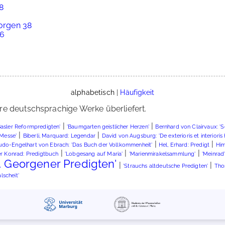
58
eorgen 38
86
alphabetisch
|
Häufigkeit
re deutschsprachige Werke überliefert.
|
|
Basler Reformpredigten'
'Baumgarten geistlicher Herzen'
Bernhard von Clairvaux: 'S
|
|
 Messe'
Biberli, Marquard: Legendar
David von Augsburg: 'De exterioris et interioris
|
|
udo-Engelhart von Ebrach: 'Das Buch der Vollkommenheit'
Hel, Erhard: Predigt
Him
|
|
|
er Konrad: Predigtbuch
'Lobgesang auf Maria'
'Marienmirakelsammlung'
'Meinrad
t. Georgener Predigten'
|
|
'Strauchs altdeutsche Predigten'
Tho
lscheit'