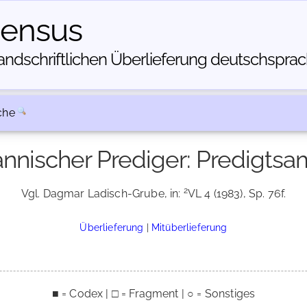
census
dschriftlichen Über­lieferung deutschsprachi
che
nischer Prediger: Predigts
2
Vgl. Dagmar Ladisch-Grube, in:
VL 4 (1983), Sp. 76f.
Überlieferung
|
Mitüberlieferung
■ = Codex | □ = Fragment | ○ = Sonstiges