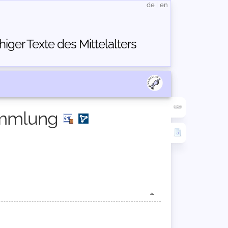
de
|
en
ger Texte des Mittelalters
ammlung