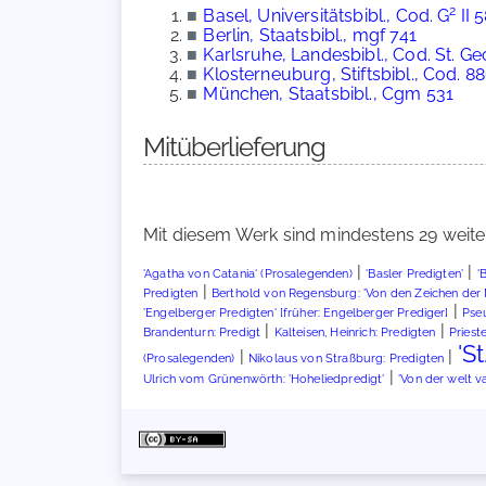
2
■
Basel, Universitätsbibl., Cod. G
II 
■
Berlin, Staatsbibl., mgf 741
■
Karlsruhe, Landesbibl., Cod. St. G
■
Klosterneuburg, Stiftsbibl., Cod. 8
■
München, Staatsbibl., Cgm 531
Mitüberlieferung
Mit diesem Werk sind mindestens 29 weite
|
|
'Agatha von Catania' (Prosalegenden)
'Basler Predigten'
'
|
Predigten
Berthold von Regensburg: 'Von den Zeichen der
|
'Engelberger Predigten' [früher: Engelberger Prediger]
Pse
|
|
Brandenturn: Predigt
Kalteisen, Heinrich: Predigten
Priest
'S
|
|
(Prosalegenden)
Nikolaus von Straßburg: Predigten
|
Ulrich vom Grünenwörth: 'Hoheliedpredigt'
'Von der welt va