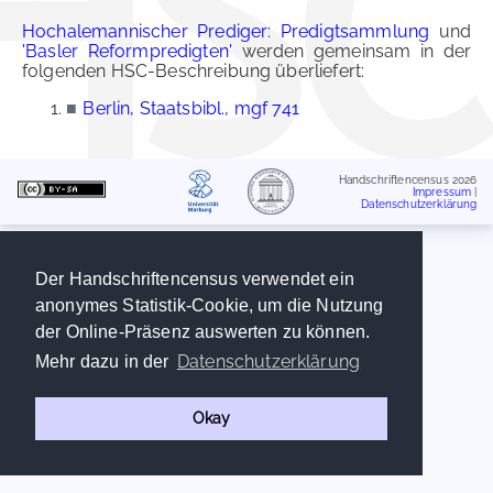
Hochalemannischer Prediger: Predigtsammlung
und
'Basler Reformpredigten'
werden gemeinsam in der
folgenden HSC-Beschreibung überliefert:
■
Berlin, Staatsbibl., mgf 741
Handschriftencensus 2026
Impressum
|
Datenschutzerklärung
Der Handschriftencensus verwendet ein
anonymes Statistik-Cookie, um die Nutzung
der Online-Präsenz auswerten zu können.
Datenschutzerklärung
Mehr dazu in der
Okay