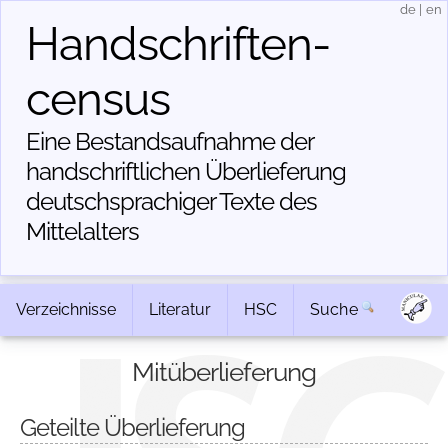
de
|
en
Handschriften­
census
Eine Bestandsaufnahme der
handschriftlichen Über­lieferung
deutschsprachiger Texte des
Mittelalters
Verzeichnisse
Literatur
HSC
Suche
Mitüberlieferung
Geteilte Überlieferung