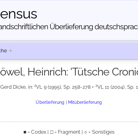
census
dschriftlichen Über­lieferung deutschsprachi
che
öwel, Heinrich: 'Tütsche Croni
2
2
 Gerd Dicke, in:
VL 9 (1995), Sp. 258-278 +
VL 11 (2004), Sp. 
Überlieferung
|
Mitüberlieferung
■ = Codex | □ = Fragment | ○ = Sonstiges