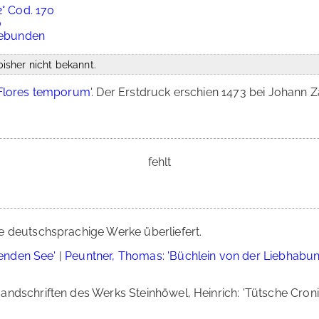
2° Cod. 170
0
ngebunden
isher nicht bekannt.
Flores temporum
'. Der Erstdruck erschien 1473 bei Johann Za
fehlt
e deutschsprachige Werke überliefert.
enden See'
|
Peuntner, Thomas: 'Büchlein von der Liebhabun
ndschriften des Werks Steinhöwel, Heinrich: 'Tütsche Cronica