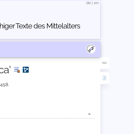
de
|
en
ger Texte des Mittelalters
ca'
1458.