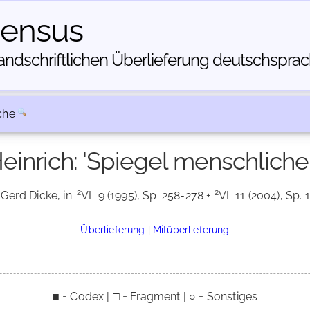
census
dschriftlichen Über­lieferung deutschsprachi
che
einrich: 'Spiegel menschlich
2
2
 Gerd Dicke, in:
VL 9 (1995), Sp. 258-278 +
VL 11 (2004), Sp. 
Überlieferung
|
Mitüberlieferung
■ = Codex | □ = Fragment | ○ = Sonstiges