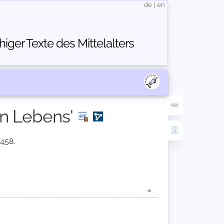
de
|
en
ger Texte des Mittelalters
en Lebens'
1458.