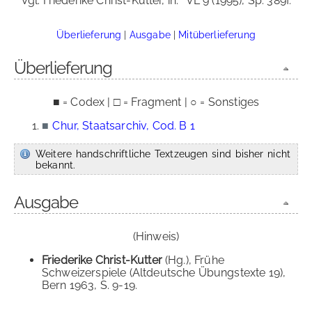
Vgl. Friederike Christ-Kutter, in:
VL 9 (1995), Sp. 389f.
Überlieferung
|
Ausgabe
|
Mitüberlieferung
Überlieferung
■ = Codex | □ = Fragment | ○ = Sonstiges
■
Chur, Staatsarchiv, Cod. B 1
Weitere handschriftliche Textzeugen sind bisher nicht
bekannt.
Ausgabe
(Hinweis)
Friederike Christ-Kutter
(Hg.), Frühe
Schweizerspiele (Altdeutsche Übungstexte 19),
Bern 1963, S. 9-19.