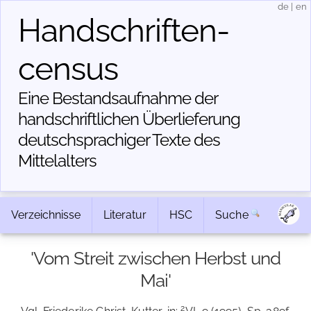
de
|
en
Handschriften­
census
Eine Bestandsaufnahme der
handschriftlichen Über­lieferung
deutschsprachiger Texte des
Mittelalters
Verzeichnisse
Literatur
HSC
Suche
'Vom Streit zwischen Herbst und
Mai'
2