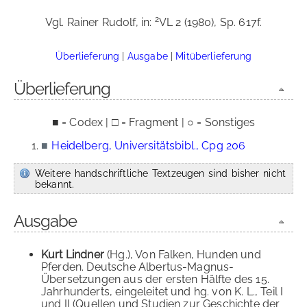
2
Vgl. Rainer Rudolf, in:
VL 2 (1980), Sp. 617f.
Überlieferung
|
Ausgabe
|
Mitüberlieferung
Überlieferung
■ = Codex | □ = Fragment | ○ = Sonstiges
■
Heidelberg, Universitätsbibl., Cpg 206
Weitere handschriftliche Textzeugen sind bisher nicht
bekannt.
Ausgabe
Kurt Lindner
(Hg.), Von Falken, Hunden und
Pferden. Deutsche Albertus-Magnus-
Übersetzungen aus der ersten Hälfte des 15.
Jahrhunderts, eingeleitet und hg. von K. L., Teil I
und II (Quellen und Studien zur Geschichte der