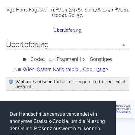
2
2
Vgl. Hans Füglister, in:
VL 1 (1978), Sp. 176-179 +
VL 11
(2004), Sp. 57.
Überlieferung
Überlieferung
■ = Codex | □ = Fragment | ○ = Sonstiges
■
Wien, Österr. Nationalbibl., Cod. 13652
Weitere handschriftliche Textzeugen sind bisher nicht
bekannt.
Handschriftencensus 2026
Impressum
|
Datenschutzerklärung
Der Handschriftencensus verwendet ein
anonymes Statistik-Cookie, um die Nutzung
der Online-Präsenz auswerten zu können.