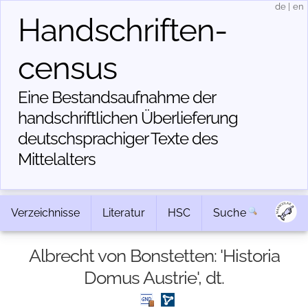
de
|
en
Handschriften­
census
Eine Bestandsaufnahme der
handschriftlichen Über­lieferung
deutschsprachiger Texte des
Mittelalters
Verzeichnisse
Literatur
HSC
Suche
Albrecht von Bonstetten: 'Historia
Domus Austrie', dt.