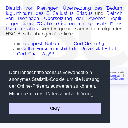
Dietrich von Pleningen: Übersetzung des 'Bellum
Iugurthinum' des C. Sallustius Crispus
und
Dietrich
von Pleningen: Übersetzung der 'Zweiten Replik
gegen Cicero' ('Oratio in Ciceronem responsalis II') des
Pseudo-Catilina
werden gemeinsam in den folgenden
HSC-Beschreibungen überliefert:
■
Budapest, Nationalbibl., Cod. Germ. 63
■
Gotha, Forschungsbibl. der Universität Erfurt,
Cod. Chart. A 586
Der Handschriftencensus verwendet ein
Handschriftencensus 2026
Impressum
|
anonymes Statistik-Cookie, um die Nutzung
Datenschutzerklärung
der Online-Präsenz auswerten zu können.
Datenschutzerklärung
Mehr dazu in der
Okay