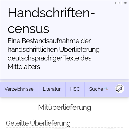
de
|
en
Handschriften­
census
Eine Bestandsaufnahme der
handschriftlichen Über­lieferung
deutschsprachiger Texte des
Mittelalters
Verzeichnisse
Literatur
HSC
Suche
Mitüberlieferung
Geteilte Überlieferung