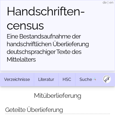
de
|
en
Handschriften­
census
Eine Bestandsaufnahme der
handschriftlichen Über­lieferung
deutschsprachiger Texte des
Mittelalters
Verzeichnisse
Literatur
HSC
Suche
Mitüberlieferung
Geteilte Überlieferung