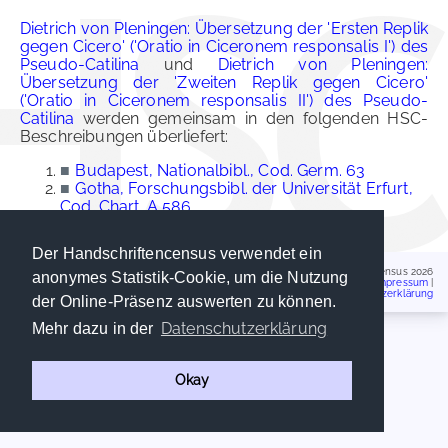
Dietrich von Pleningen: Übersetzung der 'Ersten Replik
gegen Cicero' ('Oratio in Ciceronem responsalis I') des
Pseudo-Catilina
und
Dietrich von Pleningen:
Übersetzung der 'Zweiten Replik gegen Cicero'
('Oratio in Ciceronem responsalis II') des Pseudo-
Catilina
werden gemeinsam in den folgenden HSC-
Beschreibungen überliefert:
■
Budapest, Nationalbibl., Cod. Germ. 63
■
Gotha, Forschungsbibl. der Universität Erfurt,
Cod. Chart. A 586
Der Handschriftencensus verwendet ein
Handschriftencensus 2026
anonymes Statistik-Cookie, um die Nutzung
Impressum
|
Datenschutzerklärung
der Online-Präsenz auswerten zu können.
Datenschutzerklärung
Mehr dazu in der
Okay