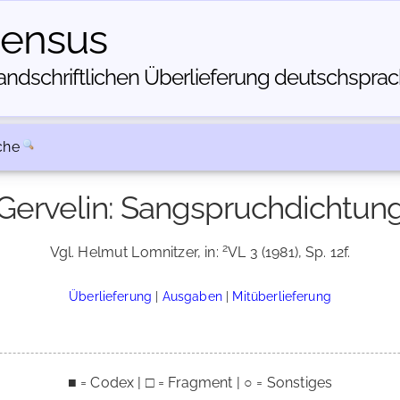
census
dschriftlichen Über­lieferung deutschsprachi
che
Gervelin: Sangspruchdichtun
2
Vgl. Helmut Lomnitzer, in:
VL 3 (1981), Sp. 12f.
Überlieferung
|
Ausgaben
|
Mitüberlieferung
■ = Codex | □ = Fragment | ○ = Sonstiges