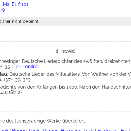
Ms. El. f. 101
 19
isher nicht bekannt.
(Hinweis)
nnesinger. Deutsche Liederdichter des zwölften, dreizehnten 
. 35. [
Teil 1 online
]
tau
, Deutsche Lieder des Mittelalters. Von Walther von de
. 137-139, 329.
 Gedichte von den Anfängen bis 1300. Nach den Handschriften
8 (Str. 2).
re deutschsprachige Werke überliefert.
yrik
|
Boppe: Lyrik
|
Damen, Hermann: Lyrik
|
Fegfeuer
|
Frau