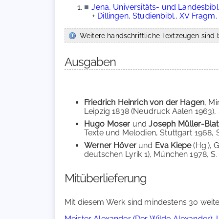
■
Jena, Universitäts- und Landesbibl., 
+
Dillingen, Studienbibl., XV Fragm.
Weitere handschriftliche Textzeugen sind b
Ausgaben
Friedrich Heinrich von der Hagen
, Mi
Leipzig 1838 (Neudruck Aalen 1963), S
Hugo Moser
und
Joseph Müller-Blat
Texte und Melodien, Stuttgart 1968, S
Werner Höver
und
Eva Kiepe
(Hg.),
deutschen Lyrik 1), München 1978, S. 41
Mitüberlieferung
Mit diesem Werk sind mindestens 30 weite
Meister Alexander (Der Wilde Alexander): L