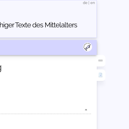
de
|
en
ger Texte des Mittelalters
g