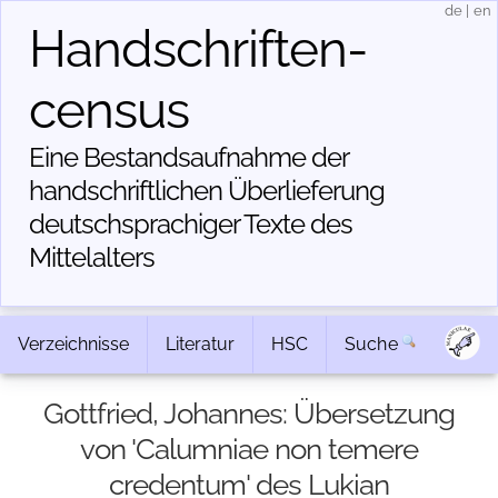
de
|
en
Handschriften­
census
Eine Bestandsaufnahme der
handschriftlichen Über­lieferung
deutschsprachiger Texte des
Mittelalters
Verzeichnisse
Literatur
HSC
Suche
Gottfried, Johannes: Übersetzung
von 'Calumniae non temere
credentum' des Lukian