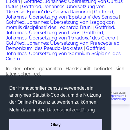
Lukian
|
Gottfried, Johannes: Übersetzung von Curtius
Rufus
|
Gottfried, Johannes: Übersetzung von
'Defensio Epicuri' des Cosma Raimondi
|
Gottfried,
Johannes: Übersetzung von 'Epistula 9' des Seneca
|
Gottfried, Johannes: Übersetzung von 'Isagogicon
moralis disciplinae' des Leonardo Bruni
|
Gottfried,
Johannes: Übersetzung von Livius
|
Gottfried,
Johannes: Übersetzung von 'Paradoxa' des Cicero
|
Gottfried, Johannes: Übersetzung von 'Praecepta ad
Demonicum' des Pseudo-Isokrates
|
Gottfried,
Johannes: Übersetzung von 'Somnium Scipionis' des
Cicero
In der oben genannten Handschrift befindet sich
lateinischer Text.
Der Handschriftencensus verwendet ein
Handschriftencensus 2026
anonymes Statistik-Cookie, um die Nutzung
Impressum
|
Datenschutzerklärung
der Online-Präsenz auswerten zu können.
Datenschutzerklärung
Mehr dazu in der
Okay