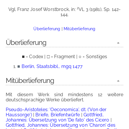
2
Vgl. Franz Josef Worstbrock, in:
VL 3 (1981), Sp. 142-
144.
Überlieferung
|
Mitüberlieferung
Überlieferung
■ = Codex | □ = Fragment | ○ = Sonstiges
■
Berlin, Staatsbibl., mgq 1477
Mitüberlieferung
Mit diesem Werk sind mindestens 12 weitere
deutschsprachige Werke überliefert.
Pseudo-Aristoteles: 'Oeconomica', dt. ('Von der
Haussorge')
|
Briefe, Briefentwürfe
|
Gottfried,
Johannes: Übersetzung von 'De fato' des Cicero
|
Gottfried, Johannes: Übersetzung von 'Charon' des