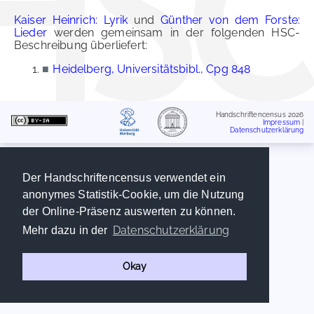
Kaiser Heinrich: Lyrik
und
Günther von dem Forste:
Lieder
werden gemeinsam in der folgenden HSC-
Beschreibung überliefert:
■
Heidelberg, Universitätsbibl., Cpg 848
Handschriftencensus 2026
Impressum
|
Datenschutzerklärung
Der Handschriftencensus verwendet ein
anonymes Statistik-Cookie, um die Nutzung
der Online-Präsenz auswerten zu können.
Datenschutzerklärung
Mehr dazu in der
Okay