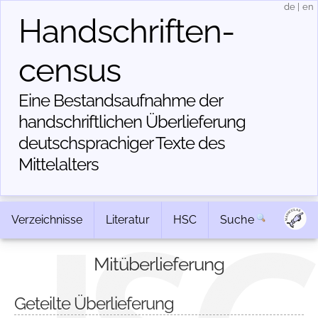
de
|
en
Handschriften­
census
Eine Bestandsaufnahme der
handschriftlichen Über­lieferung
deutschsprachiger Texte des
Mittelalters
Verzeichnisse
Literatur
HSC
Suche
Mitüberlieferung
Geteilte Überlieferung