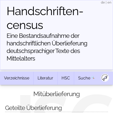
de
|
en
Handschriften­
census
Eine Bestandsaufnahme der
handschriftlichen Über­lieferung
deutschsprachiger Texte des
Mittelalters
Verzeichnisse
Literatur
HSC
Suche
Mitüberlieferung
Geteilte Überlieferung