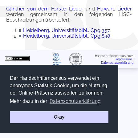
Günther von dem Forste: Lieder
und
Hawart: Lieder
werden gemeinsam in den folgenden HSC-
Beschreibungen überliefert:
■
Heidelberg, Universitätsbibl., Cpg 357
■
Heidelberg, Universitätsbibl., Cpg 848
Handschriftencensus 2026
Impressum
|
Datenschutzerklärung
Der Handschriftencensus verwendet ein
anonymes Statistik-Cookie, um die Nutzung
der Online-Präsenz auswerten zu können.
Datenschutzerklärung
Mehr dazu in der
Okay